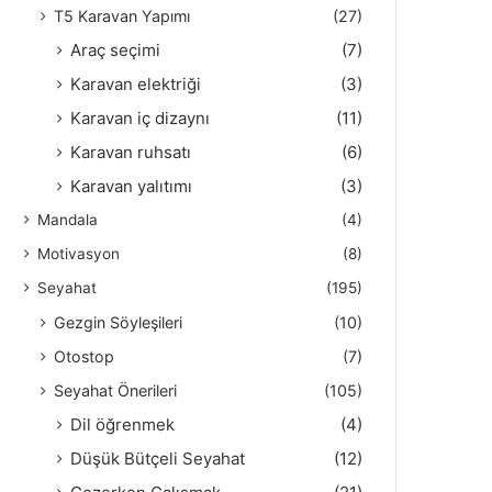
T5 Karavan Yapımı
(27)
Araç seçimi
(7)
Karavan elektriği
(3)
Karavan iç dizaynı
(11)
Karavan ruhsatı
(6)
Karavan yalıtımı
(3)
Mandala
(4)
Motivasyon
(8)
Seyahat
(195)
Gezgin Söyleşileri
(10)
Otostop
(7)
Seyahat Önerileri
(105)
Dil öğrenmek
(4)
Düşük Bütçeli Seyahat
(12)