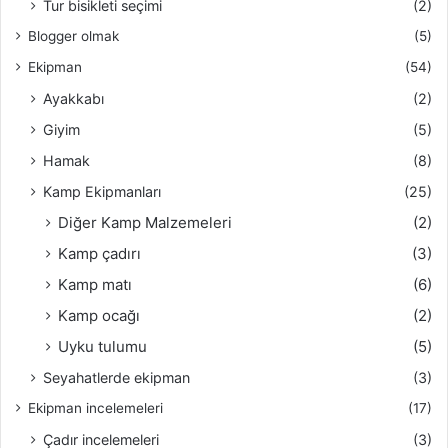
Tur bisikleti seçimi
(2)
Blogger olmak
(5)
Ekipman
(54)
Ayakkabı
(2)
Giyim
(5)
Hamak
(8)
Kamp Ekipmanları
(25)
Diğer Kamp Malzemeleri
(2)
Kamp çadırı
(3)
Kamp matı
(6)
Kamp ocağı
(2)
Uyku tulumu
(5)
Seyahatlerde ekipman
(3)
Ekipman incelemeleri
(17)
Çadır incelemeleri
(3)