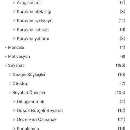
Araç seçimi
(7)
Karavan elektriği
(3)
Karavan iç dizaynı
(11)
Karavan ruhsatı
(6)
Karavan yalıtımı
(3)
Mandala
(4)
Motivasyon
(8)
Seyahat
(195)
Gezgin Söyleşileri
(10)
Otostop
(7)
Seyahat Önerileri
(105)
Dil öğrenmek
(4)
Düşük Bütçeli Seyahat
(12)
Gezerken Çalışmak
(21)
Konaklama
(16)