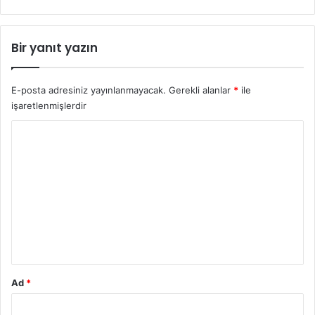
Bir yanıt yazın
E-posta adresiniz yayınlanmayacak.
Gerekli alanlar
*
ile
işaretlenmişlerdir
Y
o
r
u
m
*
Ad
*