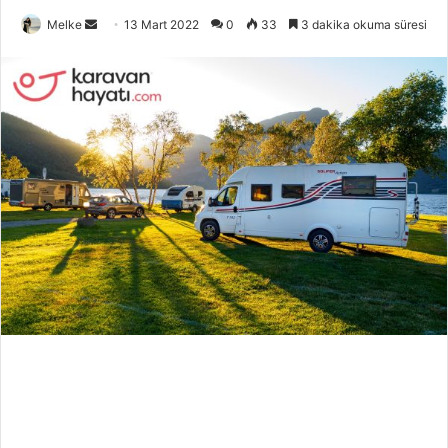
Bir
Melke
13 Mart 2022
0
33
3 dakika okuma süresi
e-
posta
göndermek