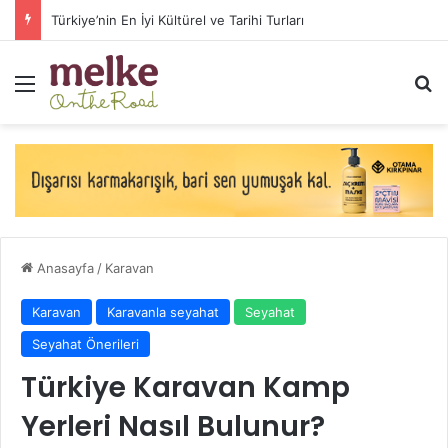
Arabayla Avrupa Turu Maliyeti (2026 Güncel Yol Masrafları)
Menü
Ar
Anasayfa
/
Karavan
Karavan
Karavanla seyahat
Seyahat
Seyahat Önerileri
Türkiye Karavan Kamp
Yerleri Nasıl Bulunur?