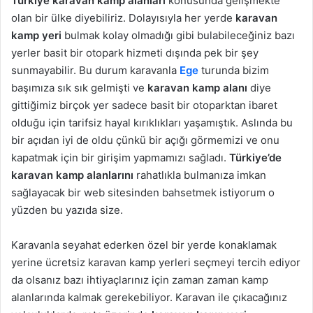
Türkiye karavan kamp alanları
konusunda gelişmekte
olan bir ülke diyebiliriz. Dolayısıyla her yerde
karavan
kamp yeri
bulmak kolay olmadığı gibi bulabileceğiniz bazı
yerler basit bir otopark hizmeti dışında pek bir şey
sunmayabilir. Bu durum karavanla
Ege
turunda bizim
başımıza sık sık gelmişti ve
karavan kamp alanı
diye
gittiğimiz birçok yer sadece basit bir otoparktan ibaret
olduğu için tarifsiz hayal kırıklıkları yaşamıştık. Aslında bu
bir açıdan iyi de oldu çünkü bir açığı görmemizi ve onu
kapatmak için bir girişim yapmamızı sağladı.
Türkiye’de
karavan kamp alanlarını
rahatlıkla bulmanıza imkan
sağlayacak bir web sitesinden bahsetmek istiyorum o
yüzden bu yazıda size.
Karavanla seyahat ederken özel bir yerde konaklamak
yerine ücretsiz karavan kamp yerleri seçmeyi tercih ediyor
da olsanız bazı ihtiyaçlarınız için zaman zaman kamp
alanlarında kalmak gerekebiliyor. Karavan ile çıkacağınız