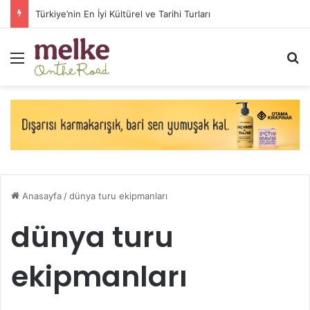
Arabayla Avrupa Turu Maliyeti (2026 Güncel Yol Masrafları)
Menü
A
Anasayfa
/
dünya turu ekipmanları
dünya turu
ekipmanları