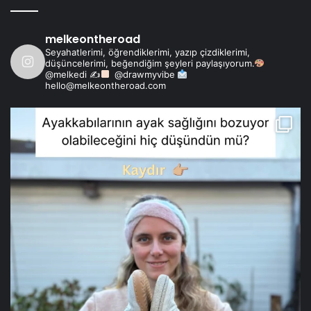
melkeontheroad
Seyahatlerimi, öğrendiklerimi, yazıp çizdiklerimi,
düşüncelerimi, beğendiğim şeyleri paylaşıyorum.
@melkedi ✍
@drawmyvibe
hello@melkeontheroad.com