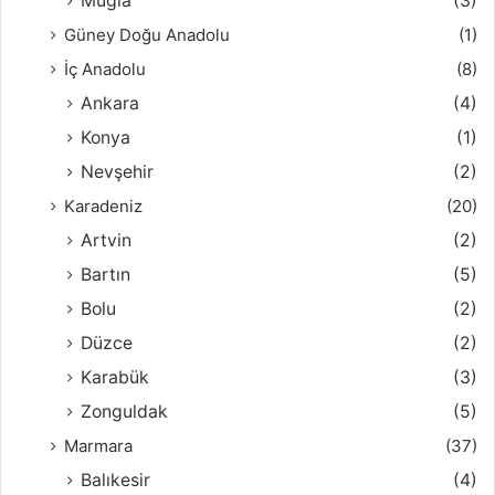
Muğla
(3)
Güney Doğu Anadolu
(1)
İç Anadolu
(8)
Ankara
(4)
Konya
(1)
Nevşehir
(2)
Karadeniz
(20)
Artvin
(2)
Bartın
(5)
Bolu
(2)
Düzce
(2)
Karabük
(3)
Zonguldak
(5)
Marmara
(37)
Balıkesir
(4)