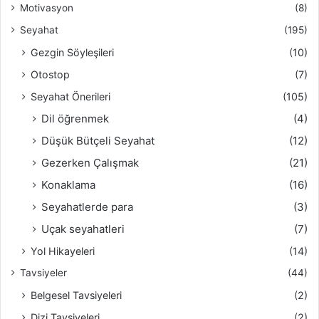
Motivasyon
(8)
Seyahat
(195)
Gezgin Söyleşileri
(10)
Otostop
(7)
Seyahat Önerileri
(105)
Dil öğrenmek
(4)
Düşük Bütçeli Seyahat
(12)
Gezerken Çalışmak
(21)
Konaklama
(16)
Seyahatlerde para
(3)
Uçak seyahatleri
(7)
Yol Hikayeleri
(14)
Tavsiyeler
(44)
Belgesel Tavsiyeleri
(2)
Dizi Tavsiyeleri
(2)