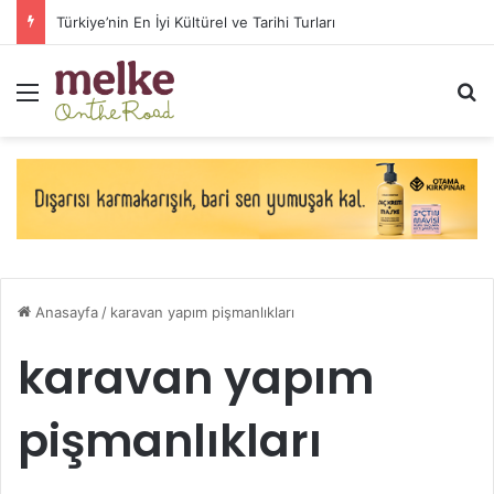
Arabayla Avrupa Turu Maliyeti (2026 Güncel Yol Masrafları)
Menü
A
Anasayfa
/
karavan yapım pişmanlıkları
karavan yapım
pişmanlıkları