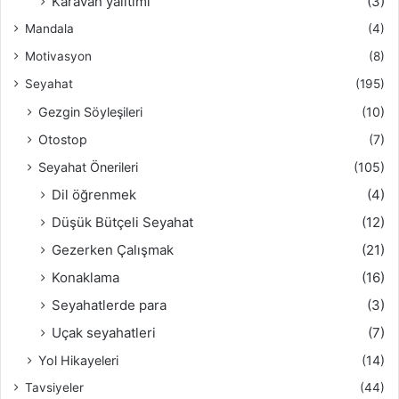
Karavan yalıtımı
(3)
Mandala
(4)
Motivasyon
(8)
Seyahat
(195)
Gezgin Söyleşileri
(10)
Otostop
(7)
Seyahat Önerileri
(105)
Dil öğrenmek
(4)
Düşük Bütçeli Seyahat
(12)
Gezerken Çalışmak
(21)
Konaklama
(16)
Seyahatlerde para
(3)
Uçak seyahatleri
(7)
Yol Hikayeleri
(14)
Tavsiyeler
(44)